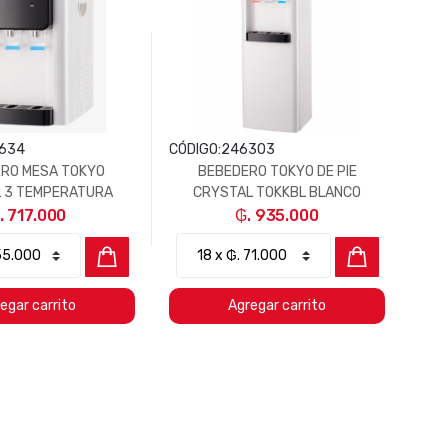
634
CÓDIGO:
246303
CÓD
RO MESA TOKYO
BEBEDERO TOKYO DE PIE
 3 TEMPERATURA
CRYSTAL TOKKBL BLANCO
BLANCO
. 717.000
₲. 935.000
egar carrito
Agregar carrito