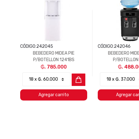
CÓDIGO:
242045
CÓDIGO:
242046
N
BEBEDERO MIDEA PIE
BEBEDERO MID
 PIE
P/BOTELLON 1241BS
P/BOTELLON
₲. 785.000
₲. 488.
Agregar carrito
Agregar car