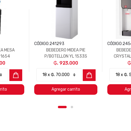
CÓDIGO:
241293
CÓDIGO:
245
EA MESA
BEBEDERO MIDEA PIE
BEBEDE
 1654
P/BOTELLON YL 1533S
CRYSTAL
000
₲. 923.000
₲
rito
Agregar carrito
Agr