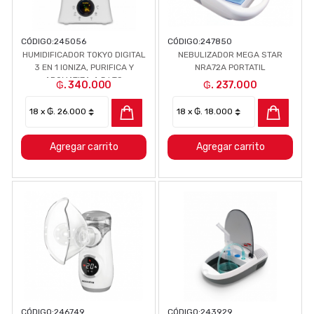
CÓDIGO:
245056
CÓDIGO:
247850
HUMIDIFICADOR TOKYO DIGITAL
NEBULIZADOR MEGA STAR
3 EN 1 IONIZA, PURIFICA Y
NRA72A PORTATIL
AROMATIZA 4.5 LTS
₲. 340.000
₲. 237.000
Agregar carrito
Agregar carrito
CÓDIGO:
246749
CÓDIGO:
243929