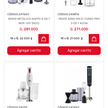
CÓDIGO:
247650
CÓDIGO:
246816
MIXER METALICO NAPPO 8 EN 1
MIXER ARNO MX31 TURBO PRO
NEM-149 (REG)
3 EN 1 400W
₲. 281.000
₲. 271.000
Agregar carrito
Agregar carrito
CÓDIGO:
241711
CÓDIGO:
247652