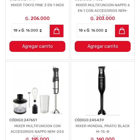
MIXER TOKYO PINK 3 EN 1 INOX
MIXER MULTIFUNCION NAPPO 6
EN 1 CON ACCESORIOS NEM-
023 (REG)
₲. 206.000
₲. 203.000
Agregar carrito
Agregar carrito
CÓDIGO:
247651
CÓDIGO:
245439
MIXER MULTIFUNCION CON
MIXER MONDIAL PRATIC BLACK
ACCESORIOS NAPPO NEM-255
M-15-B
(REG)
₲. 195.000
₲. 160.000