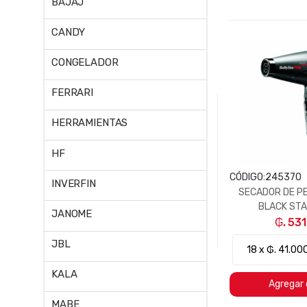
BAJAJ
CANDY
CONGELADOR
FERRARI
HERRAMIENTAS
HF
CÓDIGO:
245370
INVERFIN
SECADOR DE P
BLACK ST
JANOME
₲. 53
JBL
KALA
Agregar 
MABE