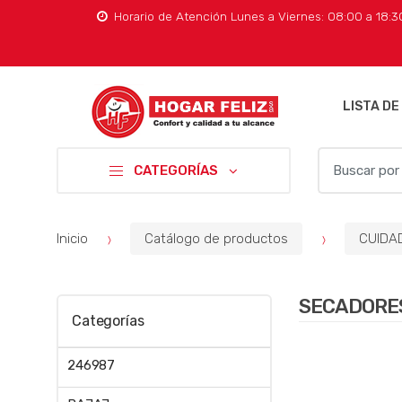
Horario de Atención Lunes a Viernes: 08:00 a 18:
LISTA DE
B
CATEGORÍAS
u
s
c
Inicio
Catálogo de productos
CUIDA
a
r
p
SECADORES
o
Categorías
r
:
246987