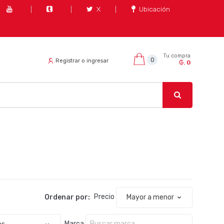
X
Ubicación
Tu compra
0
Registrar o ingresar
₲. 0
Ordenar por:
Precio
Marca