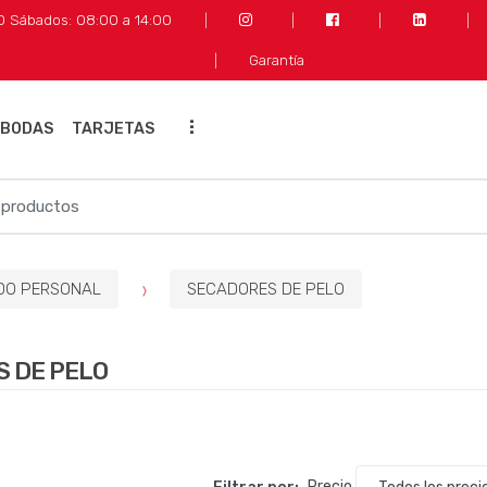
30 Sábados: 08:00 a 14:00
Garantía
...
 BODAS
TARJETAS
DO PERSONAL
SECADORES DE PELO
 DE PELO
Filtrar por:
Precio