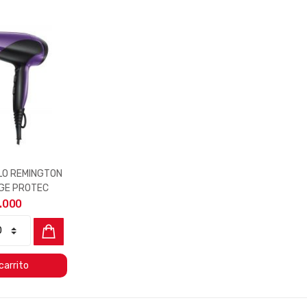
LO REMINGTON
GE PROTEC
9.000
carrito