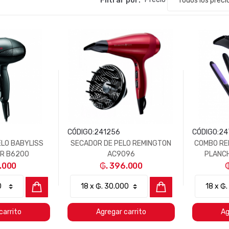
CÓDIGO:
241256
CÓDIGO:
24
ELO BABYLISS
SECADOR DE PELO REMINGTON
COMBO RE
AR B6200
AC9096
PLANCH
1.000
₲. 396.000
carrito
Agregar carrito
Ag