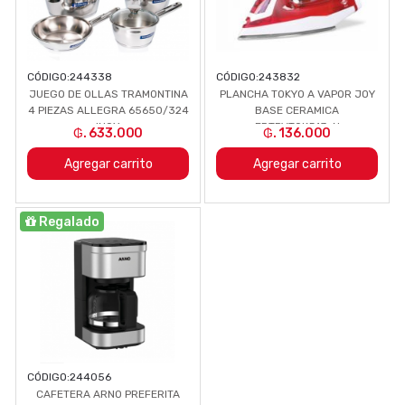
CÓDIGO:
244338
CÓDIGO:
243832
JUEGO DE OLLAS TRAMONTINA
PLANCHA TOKYO A VAPOR JOY
4 PIEZAS ALLEGRA 65650/324
BASE CERAMICA
INOX
EDTPVTOK513-N
₲. 633.000
₲. 136.000
Agregar carrito
Agregar carrito
Regalado
CÓDIGO:
244056
CAFETERA ARNO PREFERITA