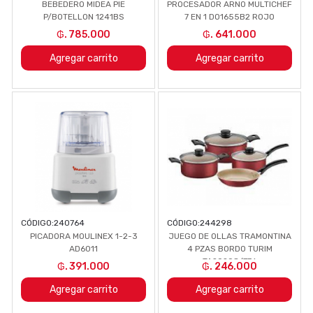
BEBEDERO MIDEA PIE
PROCESADOR ARNO MULTICHEF
P/BOTELLON 1241BS
7 EN 1 DO1655B2 ROJO
₲. 785.000
₲. 641.000
Agregar carrito
Agregar carrito
CÓDIGO:
240764
CÓDIGO:
244298
PICADORA MOULINEX 1-2-3
JUEGO DE OLLAS TRAMONTINA
AD6011
4 PZAS BORDO TURIM
TA20298/776
₲. 391.000
₲. 246.000
Agregar carrito
Agregar carrito