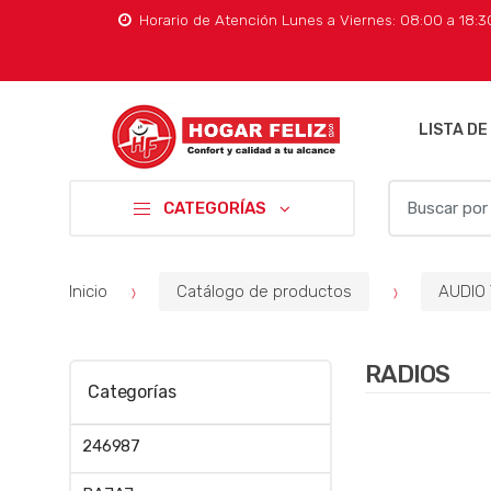
Horario de Atención Lunes a Viernes: 08:00 a 18:
LISTA DE
B
CATEGORÍAS
u
s
c
Inicio
Catálogo de productos
AUDIO 
a
r
p
RADIOS
o
Categorías
r
:
246987