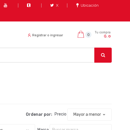
X
Ubicación
Tu compra
0
Registrar o ingresar
₲. 0
Ordenar por:
Precio
Marca