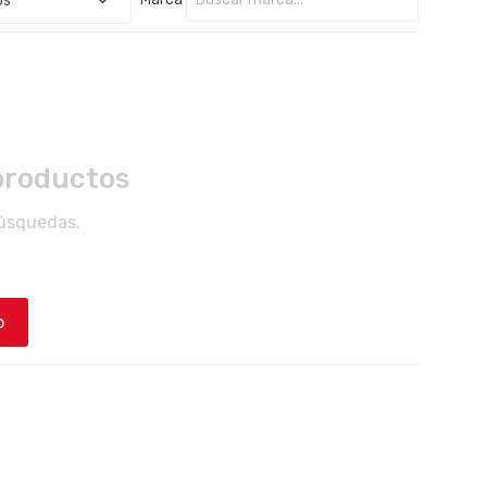
productos
búsquedas.
o