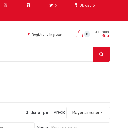
X
Ubicación
Tu compra
0
Registrar o ingresar
₲. 0
Ordenar por:
Precio
Marca