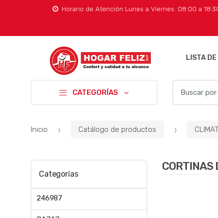
Horario de Atención Lunes a Viernes: 08:00 a 18:
LISTA DE
B
CATEGORÍAS
u
s
c
Inicio
Catálogo de productos
CLIMA
a
r
p
CORTINAS 
o
Categorías
r
:
246987