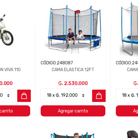
CÓDIGO:
248087
CÓDIGO:
24
 VIVA 110
CAMA ELASTICA 12FT
CAMA
80.000
₲. 2.530.000
₲
carrito
Agregar carrito
Ag