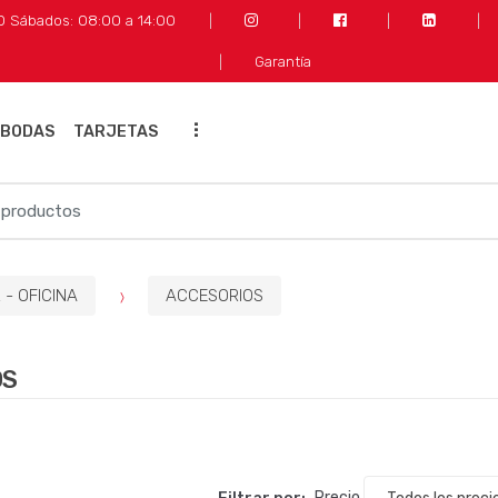
30 Sábados: 08:00 a 14:00
Garantía
...
 BODAS
TARJETAS
- OFICINA
ACCESORIOS
OS
Filtrar por:
Precio