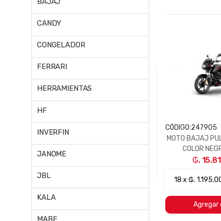
BAJAJ
CANDY
CONGELADOR
FERRARI
HERRAMIENTAS
HF
CÓDIGO:
247905
INVERFIN
MOTO BAJAJ PU
COLOR NEG
JANOME
₲. 15.8
JBL
KALA
Agregar 
MABE