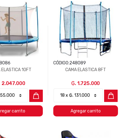
8086
CÓDIGO:
248089
 ELASTICA 10FT
CAMA ELASTICA 8FT
. 2.047.000
₲. 1.725.000
regar carrito
Agregar carrito