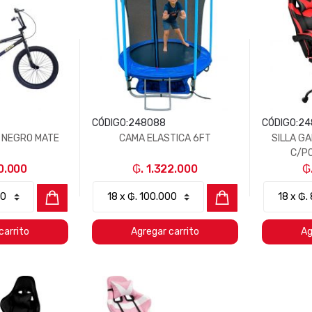
CÓDIGO:
248088
CÓDIGO:
24
0 NEGRO MATE
CAMA ELASTICA 6FT
SILLA G
C/P
50.000
₲. 1.322.000
₲
carrito
Agregar carrito
Ag