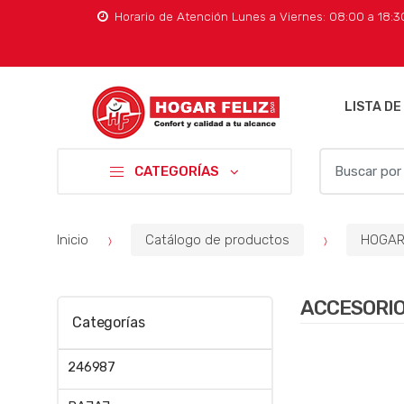
Horario de Atención Lunes a Viernes: 08:00 a 18:
LISTA DE
B
CATEGORÍAS
u
s
c
Inicio
Catálogo de productos
HOGAR 
a
r
p
ACCESORI
o
Categorías
r
:
246987